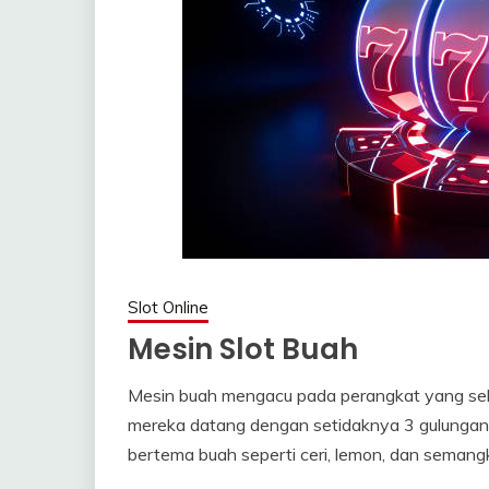
Slot Online
Mesin Slot Buah
Mesin buah mengacu pada perangkat yang seba
mereka datang dengan setidaknya 3 gulungan
bertema buah seperti ceri, lemon, dan semangk