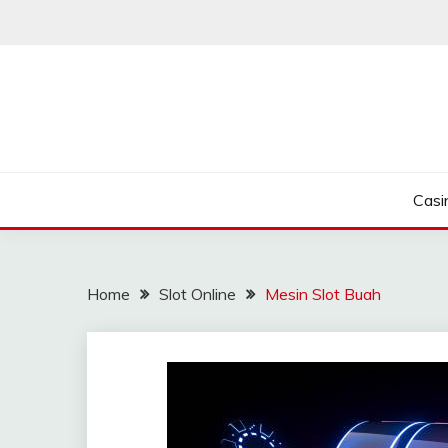
Skip
to
content
Casi
Home
Slot Online
Mesin Slot Buah