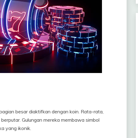
gian besar diaktifkan dengan koin. Rata-rata,
 berputar. Gulungan mereka membawa simbol
a yang ikonik.