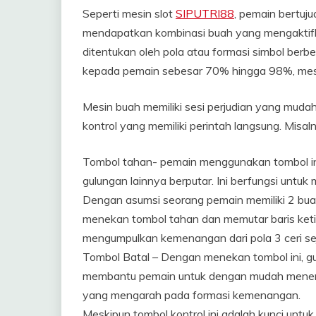
Seperti mesin slot
SIPUTRI88
, pemain bertuj
mendapatkan kombinasi buah yang mengaktif
ditentukan oleh pola atau formasi simbol ber
kepada pemain sebesar 70% hingga 98%, mesin
Mesin buah memiliki sesi perjudian yang muda
kontrol yang memiliki perintah langsung. Misal
Tombol tahan- pemain menggunakan tombol in
gulungan lainnya berputar. Ini berfungsi untu
Dengan asumsi seorang pemain memiliki 2 buah 
menekan tombol tahan dan memutar baris ketig
mengumpulkan kemenangan dari pola 3 ceri sej
Tombol Batal – Dengan menekan tombol ini, g
membantu pemain untuk dengan mudah menem
yang mengarah pada formasi kemenangan.
Meskipun tombol kontrol ini adalah kunci un