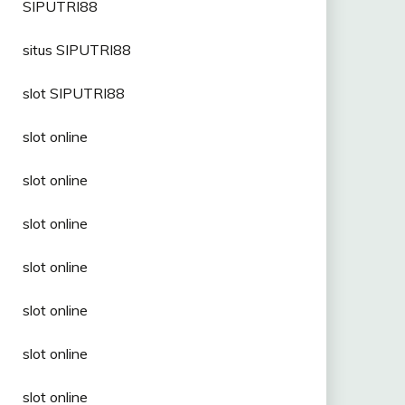
SIPUTRI88
situs SIPUTRI88
slot SIPUTRI88
slot online
slot online
slot online
slot online
slot online
slot online
slot online