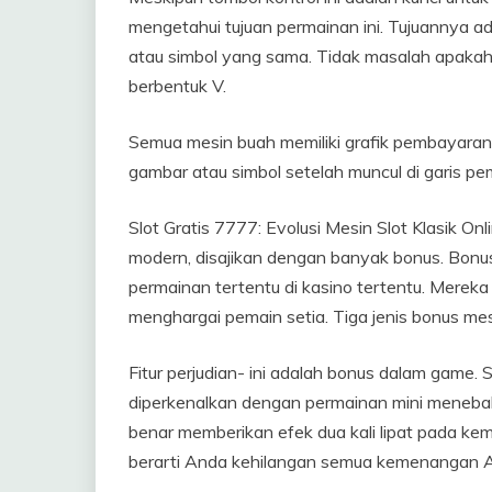
mengetahui tujuan permainan ini. Tujuannya a
atau simbol yang sama. Tidak masalah apakah g
berbentuk V.
Semua mesin buah memiliki grafik pembayaran y
gambar atau simbol setelah muncul di garis p
Slot Gratis 7777: Evolusi Mesin Slot Klasik Onl
modern, disajikan dengan banyak bonus. Bon
permainan tertentu di kasino tertentu. Merek
menghargai pemain setia. Tiga jenis bonus me
Fitur perjudian- ini adalah bonus dalam game
diperkenalkan dengan permainan mini menebak
benar memberikan efek dua kali lipat pada 
berarti Anda kehilangan semua kemenangan 