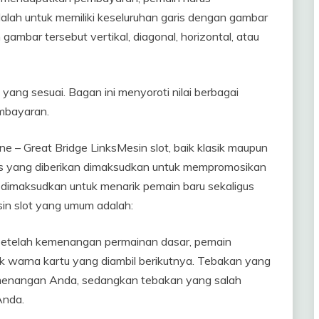
dalah untuk memiliki keseluruhan garis dengan gambar
ambar tersebut vertikal, diagonal, horizontal, atau
ang sesuai. Bagan ini menyoroti nilai berbagai
embayaran.
ine – Great Bridge LinksMesin slot, baik klasik maupun
us yang diberikan dimaksudkan untuk mempromosikan
a dimaksudkan untuk menarik pemain baru sekaligus
sin slot yang umum adalah:
. Setelah kemenangan permainan dasar, pemain
 warna kartu yang diambil berikutnya. Tebakan yang
kemenangan Anda, sedangkan tebakan yang salah
Anda.