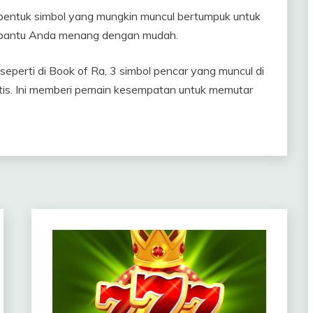
 bentuk simbol yang mungkin muncul bertumpuk untuk
mbantu Anda menang dengan mudah.
 seperti di Book of Ra, 3 simbol pencar yang muncul di
tis. Ini memberi pemain kesempatan untuk memutar