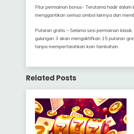
Fitur permainan bonus- Terutama hadir dalam
menggantikan semua simbol lainnya dan me
Putaran gratis – Selama sesi permainan klasik,
gulungan 3 akan mengaktifkan 15 putaran gra
tanpa mempertaruhkan koin tambahan.
Related Posts