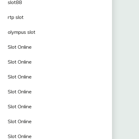
slot88
rtp slot
olympus slot
Slot Online
Slot Online
Slot Online
Slot Online
Slot Online
Slot Online
Slot Online