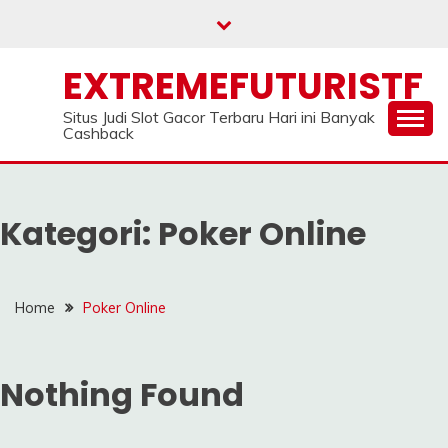
Skip
to
content
EXTREMEFUTURISTF
Situs Judi Slot Gacor Terbaru Hari ini Banyak
Cashback
Kategori:
Poker Online
Home
Poker Online
Nothing Found