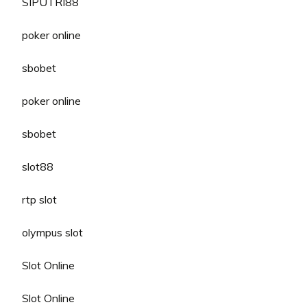
SIPUTRI88
poker online
sbobet
poker online
sbobet
slot88
rtp slot
olympus slot
Slot Online
Slot Online