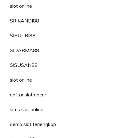
slot online
SRIKANDI88
SIPUTRI88
SIDARMA88
SISUSAN88
slot online
daftar slot gacor
situs slot online
demo slot terlengkap