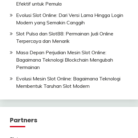
Efektif untuk Pemula
Evolusi Slot Online: Dari Versi Lama Hingga Login
Modern yang Semakin Canggih
Slot Pulsa dan Slot88: Permainan Judi Online
Terpercaya dan Menarik
Masa Depan Perjudian Mesin Slot Online:
Bagaimana Teknologi Blockchain Mengubah
Permainan
Evolusi Mesin Slot Online: Bagaimana Teknologi
Membentuk Taruhan Slot Modern
Partners