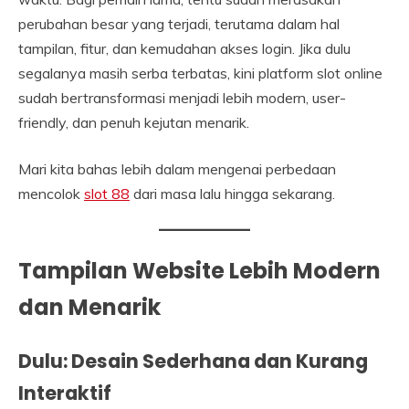
perubahan besar yang terjadi, terutama dalam hal
tampilan, fitur, dan kemudahan akses login. Jika dulu
segalanya masih serba terbatas, kini platform slot online
sudah bertransformasi menjadi lebih modern, user-
friendly, dan penuh kejutan menarik.
Mari kita bahas lebih dalam mengenai perbedaan
mencolok
slot 88
dari masa lalu hingga sekarang.
Tampilan Website Lebih Modern
dan Menarik
Dulu: Desain Sederhana dan Kurang
Interaktif