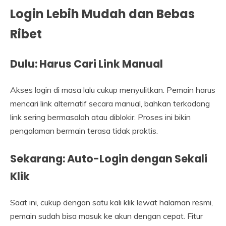
Login Lebih Mudah dan Bebas
Ribet
Dulu: Harus Cari Link Manual
Akses login di masa lalu cukup menyulitkan. Pemain harus
mencari link alternatif secara manual, bahkan terkadang
link sering bermasalah atau diblokir. Proses ini bikin
pengalaman bermain terasa tidak praktis.
Sekarang: Auto-Login dengan Sekali
Klik
Saat ini, cukup dengan satu kali klik lewat halaman resmi,
pemain sudah bisa masuk ke akun dengan cepat. Fitur