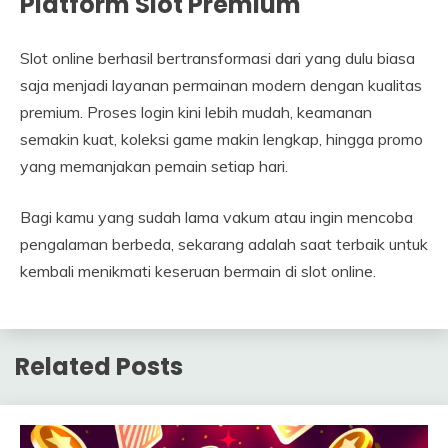
Platform Slot Premium
Slot online berhasil bertransformasi dari yang dulu biasa
saja menjadi layanan permainan modern dengan kualitas
premium. Proses login kini lebih mudah, keamanan
semakin kuat, koleksi game makin lengkap, hingga promo
yang memanjakan pemain setiap hari.
Bagi kamu yang sudah lama vakum atau ingin mencoba
pengalaman berbeda, sekarang adalah saat terbaik untuk
kembali menikmati keseruan bermain di slot online.
Related Posts