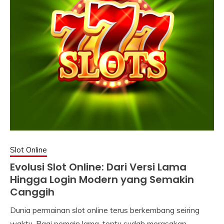
Slot Online
Evolusi Slot Online: Dari Versi Lama
Hingga Login Modern yang Semakin
Canggih
Dunia permainan slot online terus berkembang seiring
waktu. Bagi pemain lama, tentu sudah merasakan