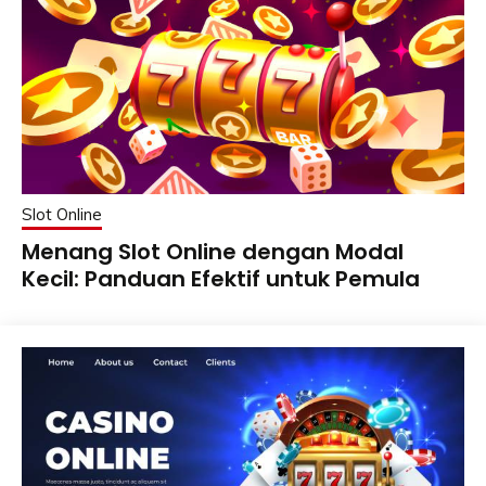
Slot Online
Menang Slot Online dengan Modal
Kecil: Panduan Efektif untuk Pemula