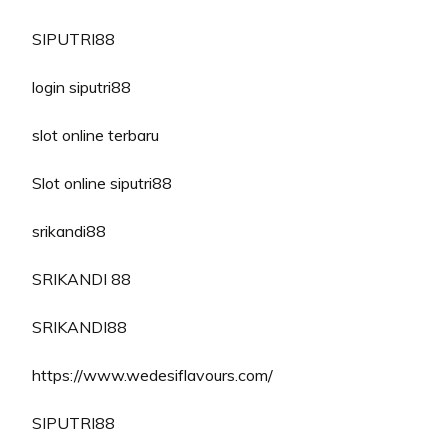
SIPUTRI88
login siputri88
slot online terbaru
Slot online siputri88
srikandi88
SRIKANDI 88
SRIKANDI88
https://www.wedesiflavours.com/
SIPUTRI88