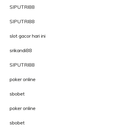
SIPUTRI88
SIPUTRI88
slot gacor hari ini
srikandi88
SIPUTRI88
poker online
sbobet
poker online
sbobet