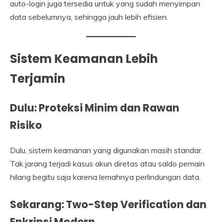
auto-login juga tersedia untuk yang sudah menyimpan
data sebelumnya, sehingga jauh lebih efisien.
Sistem Keamanan Lebih
Terjamin
Dulu: Proteksi Minim dan Rawan
Risiko
Dulu, sistem keamanan yang digunakan masih standar.
Tak jarang terjadi kasus akun diretas atau saldo pemain
hilang begitu saja karena lemahnya perlindungan data.
Sekarang: Two-Step Verification dan
Enkripsi Modern