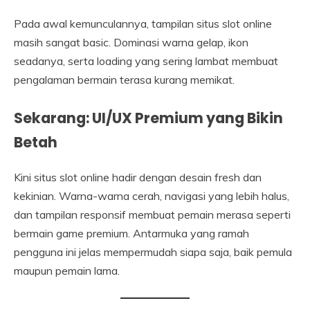
Pada awal kemunculannya, tampilan situs slot online
masih sangat basic. Dominasi warna gelap, ikon
seadanya, serta loading yang sering lambat membuat
pengalaman bermain terasa kurang memikat.
Sekarang: UI/UX Premium yang Bikin
Betah
Kini situs slot online hadir dengan desain fresh dan
kekinian. Warna-warna cerah, navigasi yang lebih halus,
dan tampilan responsif membuat pemain merasa seperti
bermain game premium. Antarmuka yang ramah
pengguna ini jelas mempermudah siapa saja, baik pemula
maupun pemain lama.